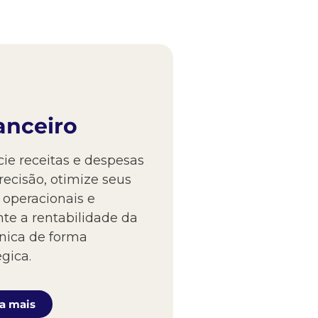
anceiro
ie receitas e despesas
ecisão, otimize seus
 operacionais e
e a rentabilidade da
ínica de forma
égica.
a mais