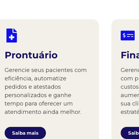
Prontuário
Fin
Gerencie seus pacientes com
Gerenc
eficiência, automatize
com pr
pedidos e atestados
custos
personalizados e ganhe
aument
tempo para oferecer um
sua cl
atendimento ainda melhor.
estrat
Saiba mais
Saib