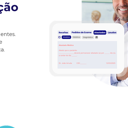
ão​
entes.
e
a.