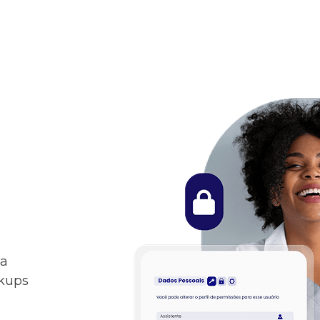
ça
ckups