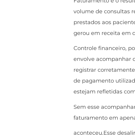
Faturamento é o result
volume de consultas r
prestados aos paciente
gerou em receita em 
Controle financeiro, p
envolve acompanhar de
registrar corretament
de pagamento utilizad
estejam refletidas com
Sem esse acompanhame
faturamento em apena
aconteceu.Esse desali