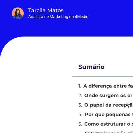
Tarcila Matos
Analista de Marketing da 4Medic
Sumário
A diferença entre f
Onde surgem os err
O papel da recepçã
Por que pequenas 
Como estruturar o c