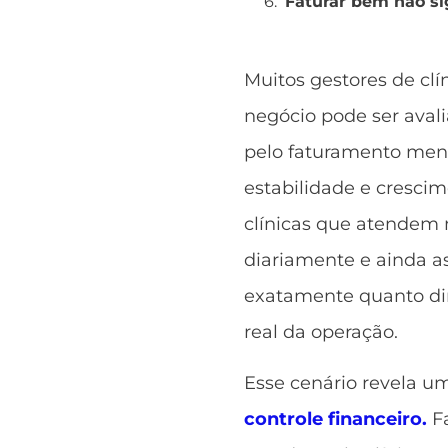
Faturar bem não sig
Muitos gestores de clí
negócio pode ser aval
pelo faturamento men
estabilidade e cresci
clínicas que atendem 
diariamente e ainda a
exatamente quanto din
real da operação.
Esse cenário revela u
controle financeiro.
F