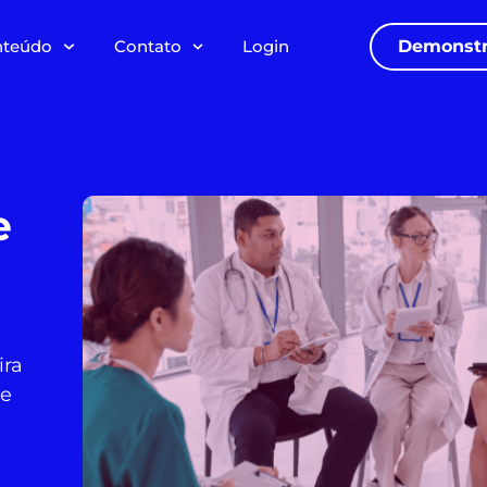
nteúdo
Contato
Login
Demonstr
e
ira
 e