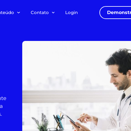
nteúdo
Contato
Login
Demonstr
nte
 a
.