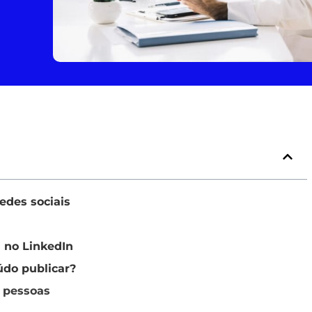
edes sociais
l no LinkedIn
údo publicar?
s pessoas